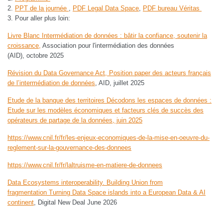
PPT de la journée
,
PDF Legal Data Space
,
PDF bureau Véritas
Pour aller plus loin:
Livre Blanc Intermédiation de données : bâtir la confiance, soutenir la
croissance
,
Association pour l'intermédiation des données
(AID), octobre 2025
Révision du Data Governance Act, Position paper des acteurs français
de l’intermédiation de données
, AID, juillet 2025
Etude de la banque des territoires Décodons les espaces de données :
Etude sur les modèles économiques et facteurs clés de succès des
opérateurs de partage de la données, juin 2025
https://www.cnil.fr/fr/les-enjeux-economiques-de-la-mise-en-oeuvre-du-
reglement-sur-la-gouvernance-des-donnees
https://www.cnil.fr/fr/laltruisme-en-matiere-de-donnees
Data Ecosystems interoperability. Building Union from
fragmentation Turning Data Space islands into a European Data & AI
continent
, Digital New Deal June 2026