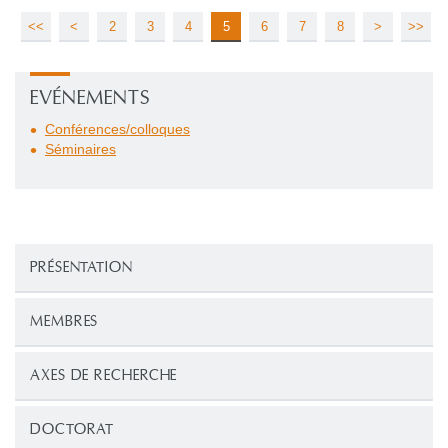
<<
<
2
3
4
5
6
7
8
>
>>
EVÉNEMENTS
Conférences/colloques
Séminaires
PRÉSENTATION
MEMBRES
AXES DE RECHERCHE
DOCTORAT